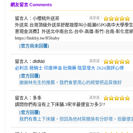
網友留言 Comments
留言人：小櫻桃外送茶
滿意度：
外送茶.台灣頂級外送茶舒壓按摩叫小姐瀨85PO高中大學學生
意現金消費】外送北中南台北-台中-高雄-新竹-台南-彰化官網：http
https://linkby.tw/85baby
[官方尚未回覆]
留言人：dfdfdd
滿意度：
必利吉
綠騎士
印度神油
壯陽藥
陰莖增大
2h2d測評心得
[官方回覆]
謝謝林先生的推薦，我們會更用心的經營把品質做好
留言人：多多
滿意度：
請問你們有沒有上下床舖.3呎半最便宜ㄉ多少?
[官方回覆]
我們有賣上下床舖，但因為他材質關係有分好壞，但最便宜