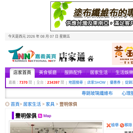
今天是西元 2026 年 08 月 07 日 星期五
店家首頁
美食餐廳
服飾配件
居家生活
生活娛
嘉義：
7370
間 | 全台：
234397
間 |
地圖搜尋
|
店家SHOW
|
優惠券
|
促銷
專銷玻璃纖維布
心理
◎
首頁
>
居家生活
>
家具
> 豐明傢俱
豐明傢俱
檢舉
移除