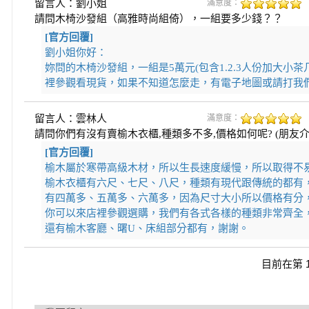
留言人：劉小姐
滿意度：
請問木椅沙發組（高雅時尚組倚），一組要多少錢？？
[官方回覆]
劉小姐你好：
妳問的木椅沙發組，一組是5萬元(包含1.2.3人份加大
裡參觀看現貨，如果不知道怎麼走，有電子地圖或請打我
留言人：雲林人
滿意度：
請問你們有沒有賣榆木衣櫃,種類多不多,價格如何呢? (朋友
[官方回覆]
榆木屬於寒帶高級木材，所以生長速度緩慢，所以取得不
榆木衣櫃有六尺、七尺、八尺，種類有現代跟傳統的都有
有四萬多、五萬多、六萬多，因為尺寸大小所以價格有分
你可以來店裡參觀選購，我們有各式各樣的種類非常齊全
還有榆木客廳、曙U、床組部分都有，謝謝。
目前在第 1 