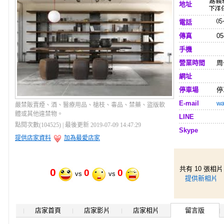
嘉義
地址
電話
傳真
05
手機
營業時間
周
網址
停車場
停
E-mail
wa
嚴禁販賣煙、酒、醫療用品、槍枝、毒品、禁藥、盜版軟
體或其他違禁物。
LINE
點閱次數(104525) | 最後更新 2019-07-09 14:47:29
Skype
提供店家資料
加為最愛店家
共有 10 張相片
0
0
0
vs
vs
提供新相片
店家首頁
店家影片
店家相片
留言版