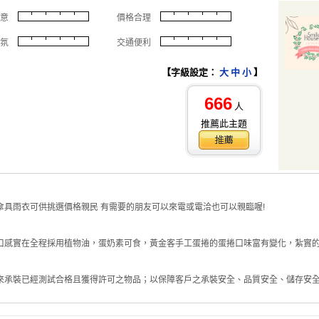
意
價格合理
氛
交通便利
【字級設定：
大
中
小
】
666
人
推薦此主題
具雨衣可供挑選價格親民 有需要的朋友可以來電或電洽也可以親臨喔!
感實在全程採用植物油，蛋奶素可食，黃金客手工蛋捲的蛋捲口味富有變化，紮實的..
承裝已經測試合格且獲得許可之物品；以保障客戶之承裝安全、品質安全、儲存安全及