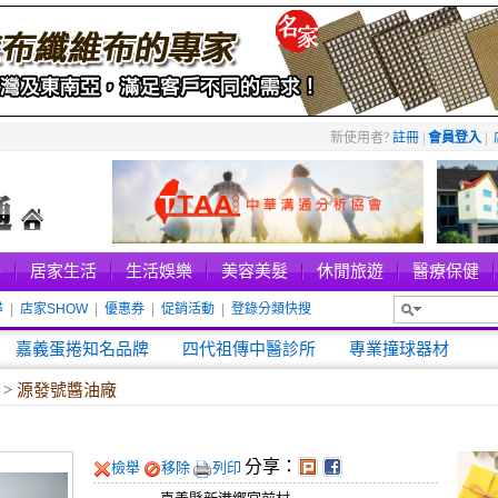
新使用者?
註冊
|
會員登入
|
件
居家生活
生活娛樂
美容美髮
休閒旅遊
醫療保健
尋
|
店家SHOW
|
優惠券
|
促銷活動
|
登錄分類快搜
新進店家
嘉義蛋捲知名品牌
四代祖傳中醫診所
專業撞球器材
料
> 源發號醬油廠
分享：
檢舉
移除
列印