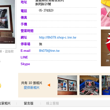
嘉義縣新港鄉宮前村
地址
電話
傳真
手機
營業時間
網址
http://8h079.shop-c.tnn.tw
停車場
無
E-mail
8h079@tnn.tw
藥、盜版軟
LINE
5
Skype
共有 10 張相片
提供新相片
店家相片
留言版
線上客服