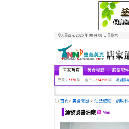
今天是西元 2026 年 08 月 08 日 星期六
店家首頁
美食餐廳
服飾配
嘉義：
7370
間 | 全台：
234396
間 |
地圖搜
◎
首頁
>
美食餐廳
>
油鹽糖粉、調味
源發號醬油廠