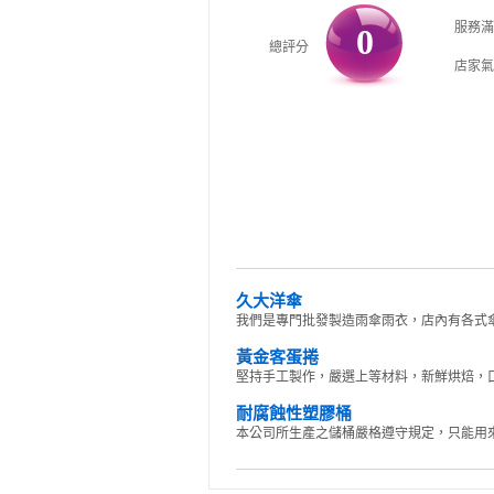
服務滿
0
總評分
店家氣
久大洋傘
我們是專門批發製造雨傘雨衣，店內有各式傘
黃金客蛋捲
堅持手工製作，嚴選上等材料，新鮮烘焙，口
耐腐蝕性塑膠桶
本公司所生產之儲桶嚴格遵守規定，只能用來